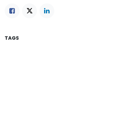
TAGS
OUR BLOGS
ERP Indonesia
ERP Indonesia News
Success Stories
ARCHIVE